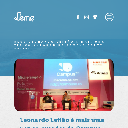
BLOG
LEONARDO LEITÃO É MAIS UMA
VEZ CO-CURADOR DA CAMPUS PARTY
RECIFE
Leonardo Leitão é mais uma